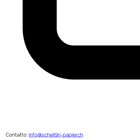
Contatto
:
info@scheitlin-papier.ch