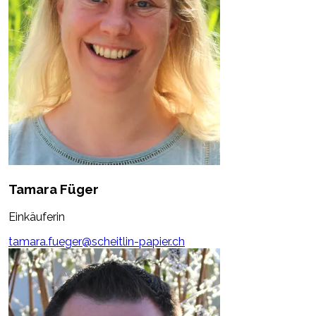
Tamara Füger
Einkäuferin
tamara.fueger@scheitlin-papier.ch